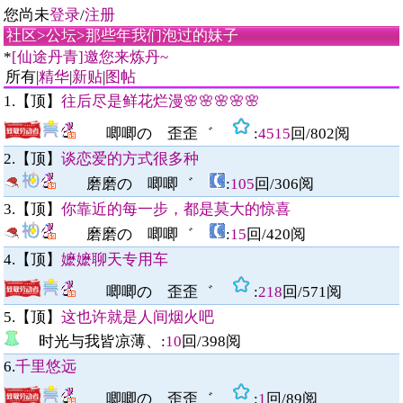
您尚未
登录
/
注册
社区
>
公坛
>
那些年我们泡过的妹子
*
[仙途丹青]邀您来炼丹~
所有|
精华
|
新贴
|
图帖
1.【顶】
往后尽是鲜花烂漫🌸🌸🌸🌸🌸
唧唧の 歪歪゛
:
4515
回/
802
阅
2.【顶】
谈恋爱的方式很多种
磨磨の 唧唧゛
:
105
回/
306
阅
3.【顶】
你靠近的每一步，都是莫大的惊喜
磨磨の 唧唧゛
:
15
回/
420
阅
4.【顶】
嬷嬷聊天专用车
唧唧の 歪歪゛
:
218
回/
571
阅
5.【顶】
这也许就是人间烟火吧
时光与我皆凉薄、:
10
回/
398
阅
6.
千里悠远
唧唧の 歪歪゛
:
1
回/
89
阅