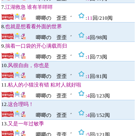
7.
江湖救急 谁有羊咩咩
唧唧の 歪歪゛
:
11
回/
210
阅
8.
也就是想看看外面的世界
唧唧の 歪歪゛
:
4
回/
98
阅
9.
揣着一口袋的开心满载而归
唧唧の 歪歪゛
:
1
回/
73
阅
10.
风很自由，你也是
唧唧の 歪歪゛
:
1
回/
81
阅
11.
粘人的小猫没有错 粘对人就好啦
唧唧の 歪歪゛
:
4
回/
123
阅
12.
这合理吗！
唧唧の 歪歪゛
:
4
回/
152
阅
13.
又是一年过敏季
唧唧の 歪歪゛
:
5
回/
121
阅