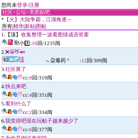
您尚未
登录
/
注册
社区
>
公坛
>
美图贴吧
*
【火】大陆争霸，江湖角逐～
所有|
精华
|
新贴
|
图帖
1.【顶】
收集整理一波看图猜成语答案
小7️⃣
:
16
回/
1235
阅
2.
❌😬👋🍛
﹃朶毒药 °
:
12
回/
309
阅
3.
社区黄了
cc
:
9
回/
319
阅
4.
快点来吧
cc
:
4
回/
351
阅
5.
看到什么了
cc
:
2
回/
334
阅
6.
我觉得吧现在玩帖子越来越少了
cc
:
6
回/
377
阅