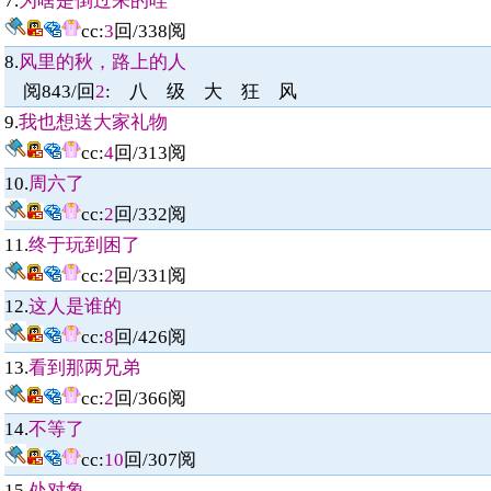
7.
为啥是倒过来的哇
cc
:
3
回/
338
阅
8.
风里的秋，路上的人
阅
348
回/
2
:
‮风 狂 大 级 八
9.
我也想送大家礼物
cc
:
4
回/
313
阅
10.
周六了
cc
:
2
回/
332
阅
11.
终于玩到困了
cc
:
2
回/
331
阅
12.
这人是谁的
cc
:
8
回/
426
阅
13.
看到那两兄弟
cc
:
2
回/
366
阅
14.
不等了
cc
:
10
回/
307
阅
15.
处对象