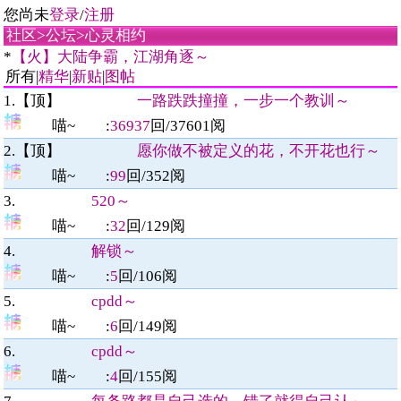
您尚未
登录
/
注册
社区
>
公坛
>
心灵相约
*
【火】大陆争霸，江湖角逐～
所有|
精华
|
新贴
|
图帖
1.【顶】
一路跌跌撞撞，一步一个教训～
喵~
:
36937
回/
37601
阅
2.【顶】
愿你做不被定义的花，不开花也行～
喵~
:
99
回/
352
阅
3.
520～
喵~
:
32
回/
129
阅
4.
解锁～
喵~
:
5
回/
106
阅
5.
cpdd～
喵~
:
6
回/
149
阅
6.
cpdd～
喵~
:
4
回/
155
阅