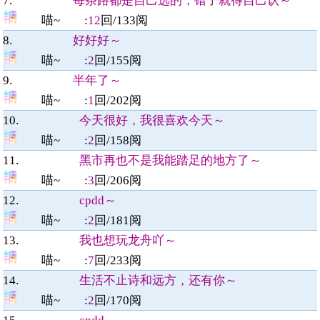
7.
每条路都是自己选的，错了就得自己认～
喵~
:
12
回/
133
阅
8.
好好好～
喵~
:
2
回/
155
阅
9.
半年了～
喵~
:
1
回/
202
阅
10.
今天很好，我很喜欢今天～
喵~
:
2
回/
158
阅
11.
黑市再也不是我能踏足的地方了～
喵~
:
3
回/
206
阅
12.
cpdd～
喵~
:
2
回/
181
阅
13.
我也想玩龙舟吖～
喵~
:
7
回/
233
阅
14.
生活不止诗和远方，还有你～
喵~
:
2
回/
170
阅