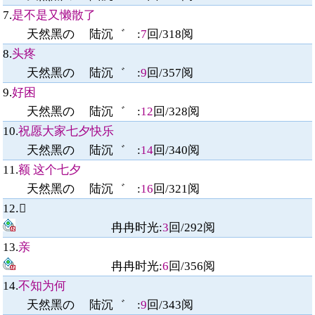
7.
是不是又懒散了
天然黑の 陆沉゛
:
7
回/
318
阅
8.
头疼
天然黑の 陆沉゛
:
9
回/
357
阅
9.
好困
天然黑の 陆沉゛
:
12
回/
328
阅
10.
祝愿大家七夕快乐
天然黑の 陆沉゛
:
14
回/
340
阅
11.
额 这个七夕
天然黑の 陆沉゛
:
16
回/
321
阅
12.
冉冉时光
:
3
回/
292
阅
13.
亲
冉冉时光
:
6
回/
356
阅
14.
不知为何
天然黑の 陆沉゛
:
9
回/
343
阅