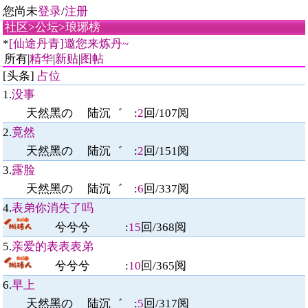
您尚未
登录
/
注册
社区
>
公坛
>
琅琊榜
*
[仙途丹青]邀您来炼丹~
所有|
精华
|
新贴
|
图帖
[头条]
占位
1.
没事
天然黑の 陆沉゛
:
2
回/
107
阅
2.
竟然
天然黑の 陆沉゛
:
2
回/
151
阅
3.
露脸
天然黑の 陆沉゛
:
6
回/
337
阅
4.
表弟你消失了吗
兮兮兮 :
15
回/
368
阅
5.
亲爱的表表表弟
兮兮兮 :
10
回/
365
阅
6.
早上
天然黑の 陆沉゛
:
5
回/
317
阅