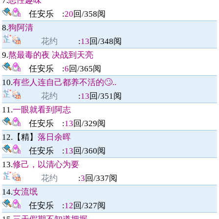
7.
恶性趣味
任安乐
:
20
回/
358
阅
8.
狗阿清
花约
:
13
回/
348
阅
9.
熬最毒的夜 决战到天亮
任安乐
:
6
回/
365
阅
10.
有些人连自己都养不活的🙄..
花约
:
13
回/
351
阅
11.
一眼就看到阿志
任安乐
:
13
回/
329
阅
12.【精】
落日余晖
任安乐
:
13
回/
360
阅
13.
修己，以清心为要
花约
:
3
回/
337
阅
14.
女流氓
任安乐
:
12
回/
327
阅