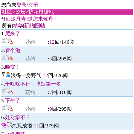
您尚未
登录
/
注册
社区
>
公坛
>
护花根据地
*
[仙途丹青]邀您来炼丹~
所有|
精华
|
新贴
|
图帖
1.
肥来了
花约
:
12
回/
146
阅
2.
冒个泡
花约
:
3
回/
205
阅
3.
晚安！
浪得一身野气
:
12
回/
326
阅
4.
干啥啥不行，吃饭第一名
花约
:
7
回/
310
阅
5.
下午了
花约
:
9
回/
295
阅
6.
处对象不？
久孤成瘾:
11
回/
379
阅