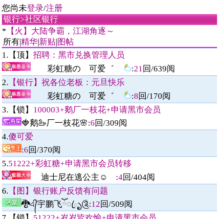
您尚未
登录
/
注册
银行
>
社区银行
*
【火】大陆争霸，江湖角逐～
所有|
精华
|
新贴
|
图帖
1.【顶】
招聘：黑市兑换管理人员
彩虹糖の 可爱゛
:
21
回/
639
阅
2.
【银行】祝各位老板：元旦快乐
彩虹糖の 可爱゛
:
8
回/
170
阅
3.【锁】
100003+鹅厂一枝花+申请黑市会员
🍓鹅🦢厂一枝花🌸
:
6
回/
309
阅
4.
傻可爱
:
6
回/
370
阅
5.
51222+彩虹糖+申请黑市会员转移
迪士尼在逃公主☺︎
:
4
回/
404
阅
6.
【图】银行账户反馈有问题
🐉এ᭄宇鹏飞ོꦿృ༊
:
12
回/
509
阅
7.【锁】
51222+岁岁皆欢愉+申请黑市会员