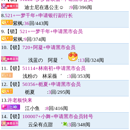
迪士尼在逃公主☺︎
:
9
回/
396
阅
8.
521+一梦千年+申请银行副行长
紫枫
:
36
回/
443
阅
9.【锁】
521+一梦千年+申请黑市会员
紫枫
:
9
回/
374
阅
10.【锁】
720+阿凝+申请黑市会员
浅蓝の 阿凝゛
:
13
回/
324
阅
11.【锁】
51114+林南初+申请黑市会员
浅粉の 林采薇゛
:
3
回/
353
阅
12.【锁】
50356+栀夏+申请黑市会员
栀夏
:
3
回/
295
阅
13.
许老板快来
江小鱼 :
8
回/
416
阅
14.【锁】
100007+小舞+申请黑市会员转号
云朵有点甜 ゛
:
3
回/
348
阅