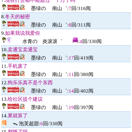
7.
现在打赏都不能超过一千万了吗
墨绿の 南山゛
:
7
回/
316
阅
8.
冬天的秘密
墨绿の 南山゛
:
8
回/
311
阅
9.
如果我说我爱你
水青の 炎滚滚゛
:
4
回/
330
阅
10.
卖通宝卖通宝
墨绿の 南山゛
:
17
回/
419
阅
11.
手机废了
墨绿の 南山゛
:
11
回/
380
阅
12.
狗乐乐真不是个东西
墨绿の 南山゛
:
14
回/
402
阅
13.
给社区提个建议
墨绿の 南山゛
:
19
回/
397
阅
14.
累就算了
ᯓ 泡芙超甜
:
6
回/
330
阅
15.
都睡了吗