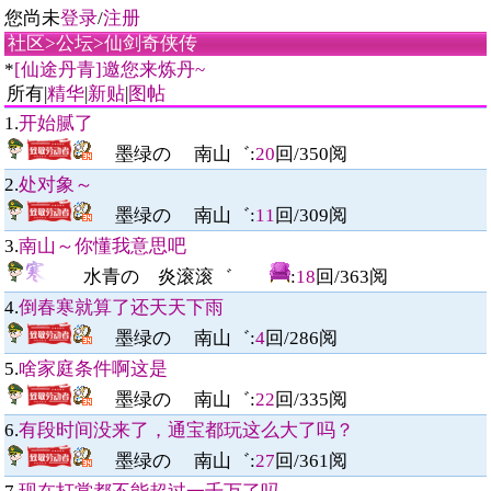
您尚未
登录
/
注册
社区
>
公坛
>
仙剑奇侠传
*
[仙途丹青]邀您来炼丹~
所有|
精华
|
新贴
|
图帖
1.
开始腻了
墨绿の 南山゛
:
20
回/
350
阅
2.
处对象～
墨绿の 南山゛
:
11
回/
309
阅
3.
南山～你懂我意思吧
水青の 炎滚滚゛
:
18
回/
363
阅
4.
倒春寒就算了还天天下雨
墨绿の 南山゛
:
4
回/
286
阅
5.
啥家庭条件啊这是
墨绿の 南山゛
:
22
回/
335
阅
6.
有段时间没来了，通宝都玩这么大了吗？
墨绿の 南山゛
:
27
回/
361
阅