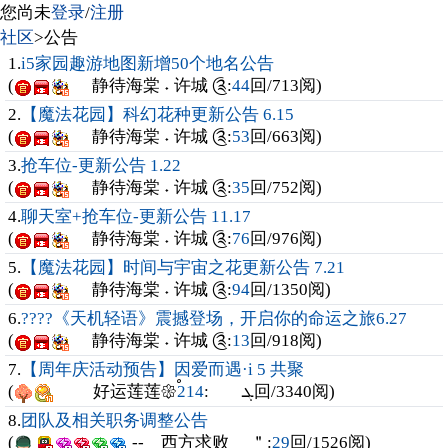
您尚未
登录
/
注册
社区
>公告
1.
i5家园趣游地图新增50个地名公告
(
静待海棠 ˖ 许城 ༊
:
44
回/713阅)
2.
【魔法花园】科幻花种更新公告 6.15
(
静待海棠 ˖ 许城 ༊
:
53
回/663阅)
3.
抢车位-更新公告 1.22
(
静待海棠 ˖ 许城 ༊
:
35
回/752阅)
4.
聊天室+抢车位-更新公告 11.17
(
静待海棠 ˖ 许城 ༊
:
76
回/976阅)
5.
【魔法花园】时间与宇宙之花更新公告 7.21
(
静待海棠 ˖ 许城 ༊
:
94
回/1350阅)
6.
????《天机轻语》震撼登场，开启你的命运之旅6.27
(
静待海棠 ˖ 许城 ༊
:
13
回/918阅)
7.
【周年庆活动预告】因爱而遇·i 5 共聚
(
214
好运莲莲𑁍ࠬܓ :
回/3340阅)
8.
团队及相关职务调整公告
(
-- 西方求败 ＂
:
29
回/1526阅)