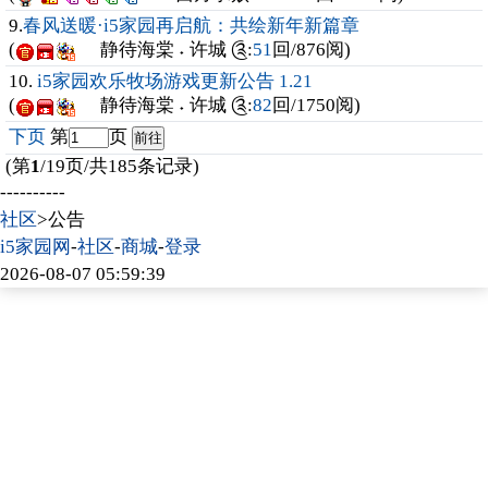
9.
春风送暖·i5家园再启航：共绘新年新篇章
(
静待海棠 ˖ 许城 ༊
:
51
回/876阅)
10.
i5家园欢乐牧场游戏更新公告 1.21
(
静待海棠 ˖ 许城 ༊
:
82
回/1750阅)
下页
第
页
(第
1
/19页/共185条记录)
----------
社区
>公告
i5家园网
-
社区
-
商城
-
登录
2026-08-07 05:59:39