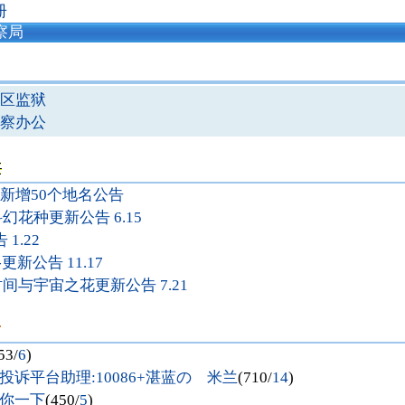
册
察局
区监狱
察办公
图新增50个地名公告
花种更新公告 6.15
1.22
新公告 11.17
间与宇宙之花更新公告 7.21
53/
6
)
诉平台助理:10086+湛蓝の 米兰
(710/
14
)
你一下
(450/
5
)