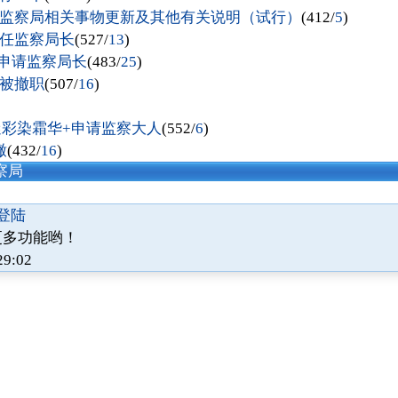
监察局相关事物更新及其他有关说明（试行）
(412/
5
)
任监察局长
(527/
13
)
昱+申请监察局长
(483/
25
)
被撤职
(507/
16
)
)
88+迷彩染霜华+申请监察大人
(552/
6
)
辙
(432/
16
)
察局
登陆
更多功能哟！
29:02