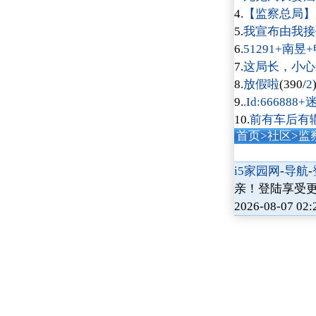
4.
【监察总局】
5.
我宣布由我接
6.
51291+南
7.
这局长，小心
8.
放假啦
(390/
2
9.
.Id:6668
10.
前有车后有
首页
>
社区
>监
i5家园网
-
导航
-
亲！登陆享受
2026-08-07 02: