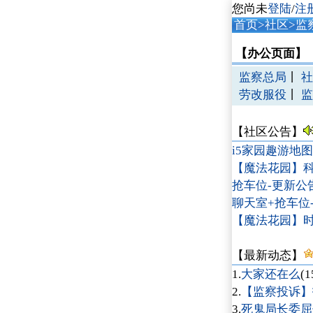
您尚未
登陆
/
注
首页
>
社区
>监
【办公页面】
监察总局
丨
社
劳改服役
丨
监
【社区公告】
i5家园趣游地
【魔法花园】科幻
抢车位-更新公告 
聊天室+抢车位-更
【魔法花园】时
【最新动态】
1.
大家还在么
(1
2.
【监察投诉】投
3.
死鬼局长委屈