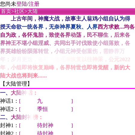
您尚未
登陆
/
注册
首页
>
社区
>大陆
上古年间，神魔大战，故事主人翁鸡小组自认为得
授天命欲一统各界，无奈神界夏秋、人界西方求败...均各
自为政，各怀鬼胎，致使各界动荡，民不聊生，后来各
界神王不堪小组淫威、共同出手讨伐致使小组落败，各
界英雄纷纷陨落转世，小组元神受创重伤，需静养万
年；岁月更迭，各界大陆逐渐恢复以往神采，公元2022
年，小组即将恢复巅峰，各界转世也即将觉醒，新的大
陆大战也将到来......
【大陆管理】
一、大陆神话：
神话1：
[ 九 ]
神话2：
[ 季恒 ]
二、大陆封神榜：
封神1：
[ 待封神 ]
封神2：
[ 待封神 ]