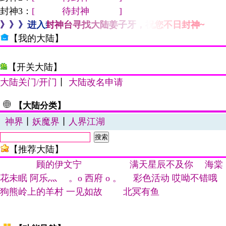
封神3：
[ 待封神 ]
》》》进入封神台寻找大陆姜子牙，祝您不日封神~
【我的大陆】
【开关大陆】
大陆关门/开门
丨
大陆改名申请
【大陆分类】
神界
丨
妖魔界
丨
人界江湖
【推荐大陆】
顾的伊文宁
满天星辰不及你
海棠
花未眠
阿乐灬
。o 西府 o 。
彩色活动
哎呦不错哦
狗熊岭上的羊村
一见如故
北冥有鱼