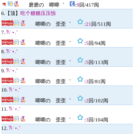
磨磨の 唧唧゛
:
9
回/
417
阅
6.【顶】
吃个糖糖压压惊
唧唧の 歪歪゛
:
21
回/
511
阅
7.
𐙚˙⋆.˚
唧唧の 歪歪゛
:
5
回/
94
阅
8.
𐙚˙⋆.˚
唧唧の 歪歪゛
:
5
回/
113
阅
9.
𐙚˙⋆.˚
唧唧の 歪歪゛
:
3
回/
81
阅
10.
𐙚˙⋆.˚
唧唧の 歪歪゛
:
2
回/
102
阅
11.
𐙚˙⋆.˚
唧唧の 歪歪゛
:
3
回/
104
阅
12.
𐙚˙⋆.˚