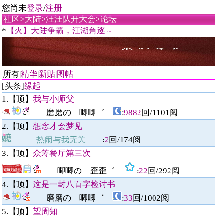
您尚未
登录
/
注册
社区
>
大陆
>
汪汪队开大会
>
论坛
*
【火】大陆争霸，江湖角逐～
所有|
精华
|
新贴
|
图帖
[头条]
缘起
1.【顶】
我与小师父
磨磨の 唧唧゛
:
9882
回/
1101
阅
2.【顶】
想念才会梦见
热闹与我无关
:
2
回/
174
阅
3.【顶】
众筹餐厅第三次
唧唧の 歪歪゛
:
22
回/
292
阅
4.【顶】
这是一封八百字检讨书
磨磨の 唧唧゛
:
33
回/
1002
阅
5.【顶】
望周知