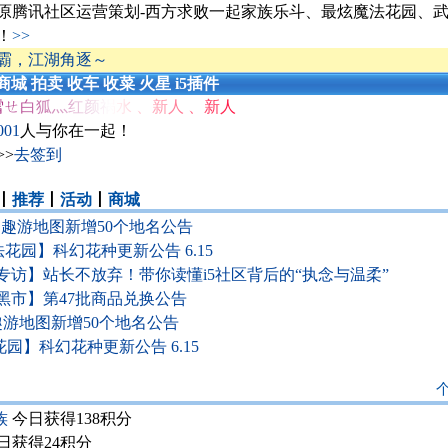
原腾讯社区运营策划-西方求败一起家族乐斗、最炫魔法花园、
！
>>
霸，江湖角逐～
商城
拍卖
收车
收菜
火星
i5插件
雪ㄝ白狐灬红颜祸水
、
新人
、
新人
001
人与你在一起！
>>
去签到
丨
推荐
丨
活动
丨
商城
园趣游地图新增50个地名公告
花园】科幻花种更新公告 6.15
专访】站长不放弃！带你读懂i5社区背后的“执念与温柔”
黑市】第47批商品兑换公告
趣游地图新增50个地名公告
园】科幻花种更新公告 6.15
族
今日获得138积分
日获得24积分