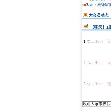
3.
天下潮缘家
大会员动态
【聊天】
.
[
1.
つ﹏Ησρе゜
2.
つ﹏Ησρе゜
3.
つ﹏Ησρе゜