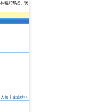
武林精武帮战、玩
丨
个人榜
家族榜>>