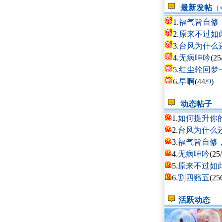
最新发帖
（
1.
福气皆自修
2.
原来不过如
3.
台风为什么
4.
无病呻吟
(25
5.
红尘轮回梦
6.
早啊
(44/
9
)
动态帖子
1.
如何提升你
2.
台风为什么
3.
福气皆自修
4.
无病呻吟
(25/
5.
原来不过如
6.
割四赔五
(25
活跃动态