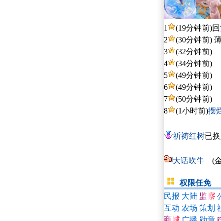
1
(19分钟前)
回
2
(30分钟前)
薄
3
(32分钟前)
4
(34分钟前)
5
(49分钟前)
6
(49分钟前)
7
(50分钟前)
8
(1小时前)
摆
祈祷红树
已换
大话吹牛
发
权限任免
民报
大陆
监察
互动
农场
策划
商城
广播
勋章