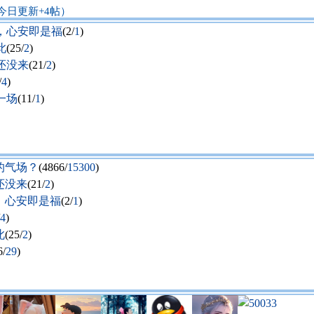
今日更新+4帖）
，心安即是福
(2/
1
)
此
(25/
2
)
还没来
(21/
2
)
/
4
)
一场
(11/
1
)
的气场？
(4866/
15300
)
还没来
(21/
2
)
，心安即是福
(2/
1
)
4
)
此
(25/
2
)
6/
29
)