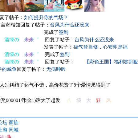
复了帖子：
如何提升你的气场？
言寄相知
回复了帖子：
台风为什么还没来
浅蓝の 阿凝゛
完成了
签到
酒绿の 未来゛
回复了帖子：
台风为什么还没来
浅蓝の 阿凝゛
发表了帖子：
福气皆自修，心安即是福
酒绿の 未来゛
完成了
签到
酒绿の 未来゛
回复了帖子：
【彩色王国】福利签到贴 
烂的咸鱼
回复了帖子：
无病呻吟
人别纠结了
运气不错，高价花费了5个爱情果得到了
起了大话(1金币/100000奖金)
‮风 狂 大 级 八
公坛
家族
社游
同城
i5插件